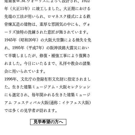
建築家W.M.ヴォーリズによって設計され、1922
年（大正11年）に竣工しました。大正期における
先端の工法が用いられ、ロマネスク様式による鉄
骨煉瓦造の建物は、重厚な雰囲気の中にも、ヴォ
ーリズ独特の洗練された意匠が施されています。
1945年（昭和20年）の大阪大空襲による焼失を免
れ、1995年（平成7年）の阪神淡路大震災におい
て半壊しましたが、修復・補強工事により復興さ
れました。今日にいたるまで、礼拝や教会の諸集
会に用いられています。
1996年、文化庁の登録有形文化財に指定されまし
た。生きた建築ミュージアム・大阪セレクション
にも選定され、毎年開かれる生きた建築ミュージ
アム フェスティバル大阪(通称：イケフェス大阪)
では多くの見学者が訪れます。
見学希望の方へ