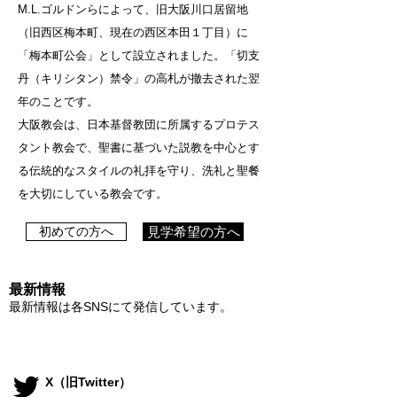
M.L.ゴルドンらによって、旧大阪川口居留地
（旧西区梅本町、現在の西区本田１丁目）に
「梅本町公会」として設立されました。「切支
丹（キリシタン）禁令」の高札が撤去された翌
年のことです。
大阪教会は、日本基督教団に所属するプロテス
タント教会で、聖書に基づいた説教を中心とす
る伝統的なスタイルの礼拝を守り、洗礼と聖餐
を大切にしている教会です。
初めての方へ
見学希望の方へ
最新情報
最新情報は各SNSにて発信しています。
​X（旧Twitter）