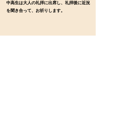
​中高生は大人の礼拝に出席し、礼拝後に近況
を聞き合って、お祈りします。
教会学校について詳しくはこちら
2026年 年間標語
新しい命に生きる
ローマの信徒への手紙 第12
章1節