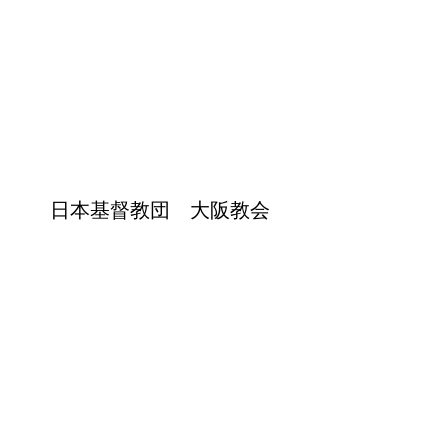
日本基督教団 大阪教会
〒550-0002大阪府大阪市西区江戸堀 1-23-17
電話：06-6441-3070
（電話受付時間：火～土 10時～17時）
​​大阪メトロ四つ橋線 肥後橋駅から徒歩5分
​主任牧師：本庄侑子
伝道師：佐藤晏